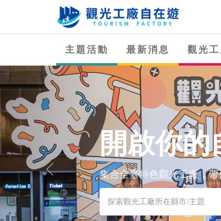
跳
到
主
:::
要
主題活動
最新消息
觀光工
內
容
:::
區
塊
開啟你的
集合全臺特色觀光工廠，帶
Previous