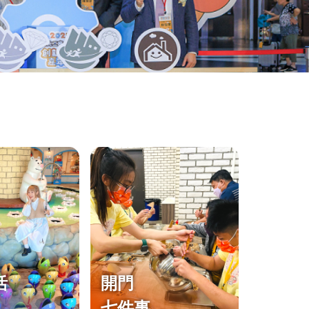
活
開門
七件事