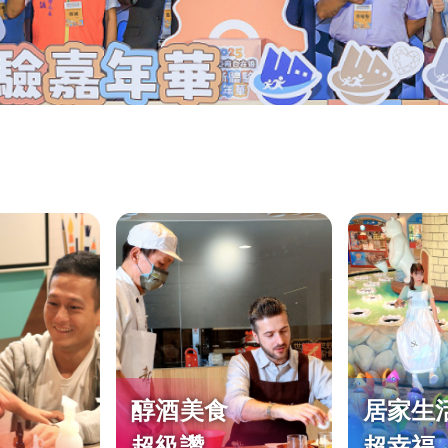
醇酒美食
居家生
超級讚
超幸福