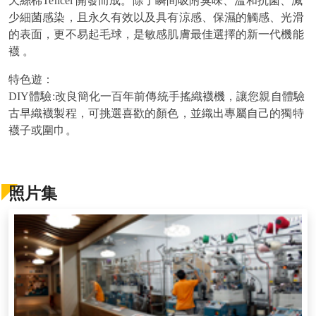
天絲棉Tencel 開發而成。除了瞬間吸附臭味、溫和抗菌、減
少細菌感染，且永久有效以及具有涼感、保濕的觸感、光滑
的表面，更不易起毛球，是敏感肌膚最佳選擇的新一代機能
襪 。
特色遊：
DIY體驗:改良簡化一百年前傳統手搖織襪機，讓您親自體驗
古早織襪製程，可挑選喜歡的顏色，並織出專屬自己的獨特
襪子或圍巾。
照片集