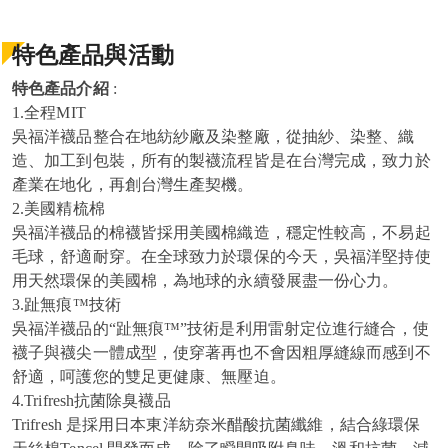
特色產品與活動
特色產品介紹
:
1.全程MIT
吳福洋襪品整合在地紡紗廠及染整廠，從抽紗、染整、織
造、加工到包裝，所有的製襪流程皆是在台灣完成，致力於
產業在地化，再創台灣生產契機。
2.美國精梳棉
吳福洋襪品的棉襪皆採用美國棉織造，穩定性較高，不易起
毛球，舒適耐穿。在全球致力於環保的今天，吳福洋堅持使
用天然環保的美國棉，為地球的永續發展盡一份心力。
3.趾無痕™技術
吳福洋襪品的“趾無痕™”技術是利用雷射定位進行縫合，使
襪子與襪尖一體成型，使穿著再也不會因粗厚縫線而感到不
舒適，呵護您的雙足更健康、無壓迫。
4.Trifresh抗菌除臭襪品
Trifresh 是採用日本東洋紡奈米醋酸抗菌纖維，結合綠環保