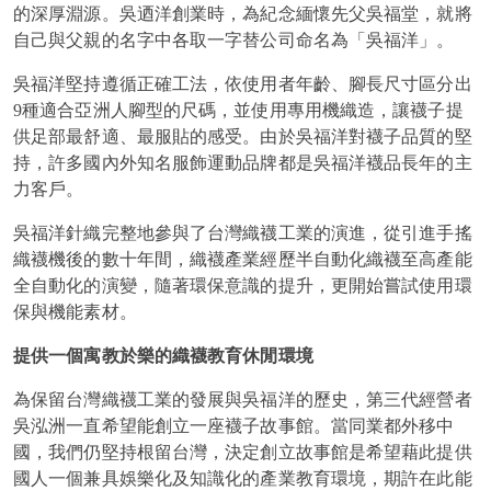
的深厚淵源。吳迺洋創業時，為紀念緬懷先父吳福堂，就將
自己與父親的名字中各取一字替公司命名為「吳福洋」。
吳福洋堅持遵循正確工法，依使用者年齡、腳長尺寸區分出
9種適合亞洲人腳型的尺碼，並使用專用機織造，讓襪子提
供足部最舒適、最服貼的感受。由於吳福洋對襪子品質的堅
持，許多國內外知名服飾運動品牌都是吳福洋襪品長年的主
力客戶。
吳福洋針織完整地參與了台灣織襪工業的演進，從引進手搖
織襪機後的數十年間，織襪產業經歷半自動化織襪至高產能
全自動化的演變，隨著環保意識的提升，更開始嘗試使用環
保與機能素材。
提供一個寓教於樂的織襪教育休閒環境
為保留台灣織襪工業的發展與吳福洋的歷史，第三代經營者
吳泓洲一直希望能創立一座襪子故事館。當同業都外移中
國，我們仍堅持根留台灣，決定創立故事館是希望藉此提供
國人一個兼具娛樂化及知識化的產業教育環境，期許在此能