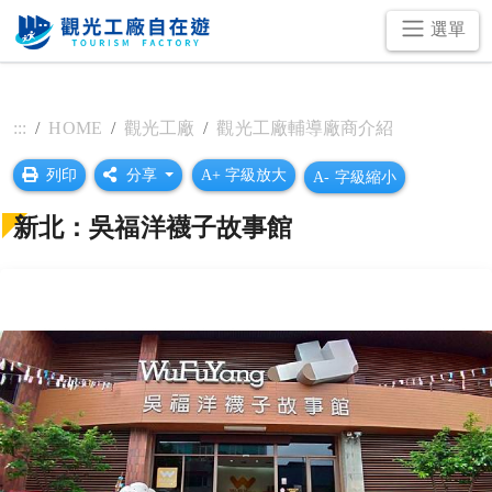
跳
選單
到
主
要
內
:::
HOME
觀光工廠
觀光工廠輔導廠商介紹
容
區
列印
分享
A+ 字級放大
A- 字級縮小
塊
新北：吳福洋襪子故事館