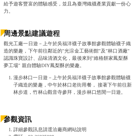
給予遊客豐富的體驗感受，並且為臺灣織襪產業貢獻一份心
力。
周邊景點建議遊程
觀光工廠一日遊－上午於吳福洋襪子故事館參觀體驗襪子織
造的樂趣，下午前往鄰近的"光淙金工藝術館"及"林口酒廠"
認識珠寶設計、品味清酒文化，最後來到"維格餅家鳳梨酥
夢工場" 親自體驗DIY鳳梨酥的樂趣。
漫步林口一日遊－上午於吳福洋襪子故事館參觀體驗襪
子織造的樂趣，中午於林口老街用餐， 接著下午前往新
林步道，竹林山觀音寺參拜，漫步林口悠閒一日遊。
參觀資訊
詳細參觀訊息請逕洽廠商網站說明