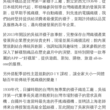
吳福洋襪品是台灣第一家襪子工廠，創立於西元1936年，從
日本殖民時代起，即積極參與領導台灣織襪產業的發展與革
新，從早期手搖織襪、半自動織襪、到先進的電腦織襪，我
們始終堅持提供給消費者最優質的襪子，並期許持續以品質
及服務為本位，邁向穩健發展的百年企業。
於2013年開設的吳福洋襪子故事館，完整保存台灣織襪產業
發展與企業歷史的珍貴史料，現場並展示織襪流程；館內展
覽規劃結合傳統與創新，強調知識與趣味性，讓來參觀的您
深入了解襪類織品在歷史歲月中的演變。並特別開發一款專
屬的APP ─“好襪屋”，提供遊戲、新知、購物、旅遊 all-in-
one的服務。
另外搭配季節性主題規劃的D I Y 課程， 讓全家大小一同體
驗百年前傳統手搖織襪的樂趣！
1930年代，日據時期的台灣尚無專業的襪子織造工廠，吳福
洋第一代董事長吳迺洋觀察到台灣市場對襪子的需求及商
機，自國外引進當時最先進的手搖織襪機，並聘請上海老師
傅來台傳授製造高級全蠺絲襪，至此開始了吳家與襪子之間