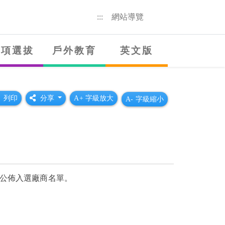
:::
網站導覽
獎項選拔
戶外教育
英文版
列印
分享
A+ 字級放大
A- 字級縮小
果公佈入選廠商名單。