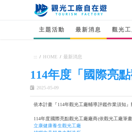
跳
到
主
:::
要
主題活動
最新消息
觀光工
內
容
區
塊
:::
HOME
最新消息
114年度「國際亮
2025-05-09
依本計畫『114年觀光工廠輔導評鑑作業須知
114年度國際亮點觀光工廠廠商(依觀光工廠筆畫
立康健康養生觀光工廠