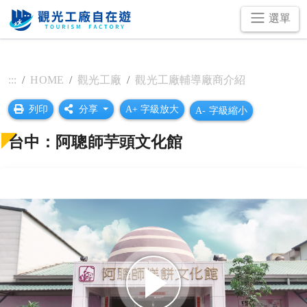
跳
選單
到
主
要
內
:::
HOME
觀光工廠
觀光工廠輔導廠商介紹
容
區
列印
分享
A+ 字級放大
A- 字級縮小
塊
台中：阿聰師芋頭文化館
播