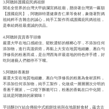
3.阿聰師護國庇民媽祖餅
聞名全世界的台灣大甲鎮瀾宮媽祖廟，懸掛著台灣第一匾額
【護國庇民】，阿聰師特選健康杏仁果等食材，象徵著對媽
祖純粹不含雜念的誠心，純手工製作而成護國庇民媽祖祖，
是奉給媽祖最虔誠的供品。
4.阿聰師貢貢香芋頭條
嚴選大甲在地口感絕佳、鬆軟濃郁的檳榔心芋，不添加任何
添加物，進行高溫烘焙，再黏上大安在地質地細嫩、蔥白勻
淨修長的粉蔥而成，是台灣西海岸最道地的特色伴手禮，好
吃到連藝人們都停不下嘴。
5.阿聰師香蔥餅
嚴選大安在地質地細嫩、蔥白勻淨修長的粉蔥為食材原料，
不添加任何添加物，純手工製作，化做成一層層層次分明的
香蔥千層派，一口咬下酥脆可口，粉蔥的香氣在口中化開，
這就是阿聰師的家鄉味！
芋頭酥DIY結合傳統中式糕餅技術與在地新鮮食材，蘊含古