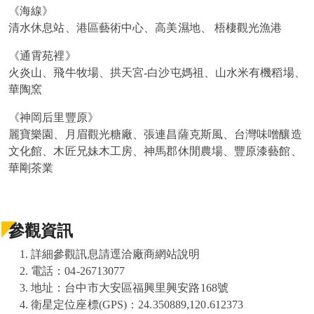
《海線》
清水休息站、港區藝術中心、高美濕地、 梧棲觀光漁港
《通霄苑裡》
火炎山、飛牛牧場、拱天宮-白沙屯媽祖、山水米有機稻場、
華陶窯
《神岡后里豐原》
麗寶樂園、月眉觀光糖廠、張連昌薩克斯風、台灣味噌釀造
文化館、木匠兄妹木工房、神馬郡休閒農場、豐原漆藝館、
華剛茶業
參觀資訊
詳細參觀訊息請逕洽廠商網站說明
電話：04-26713077
地址：台中市大安區福興里興安路168號
衛星定位座標(GPS)：24.350889,120.612373