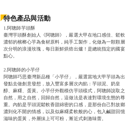
特色產品與活動
1.阿聰師芋頭酥
臺灣芋頭酥創始人《阿聰師》，嚴選大甲在地口感佳、鬆軟
濃郁的檳榔心芋為食材原料，純手工製作，化做為一顆顆層
次分明的浪漫玫瑰，每日新鮮烘焙出爐！是總統指定的國宴
點心。
2.阿聰師的小芋仔
阿聰師巧思臺灣新品種「小芋仔」，嚴選當地大甲芋頭為出
發點去做創意發想，放入豐富多層次內餡：芋頭泥、奶皇
醇、麻糬、蛋黃。小芋仔外觀模仿芋頭樣式，阿聰師說取之
自然，用之自然，回歸自然，這做法是表達對環境生態的尊
重。內餡是芋頭泥鬆軟香甜綿密的口感，是那份自己對故鄉
濃到化不開的情感，以及似麻糬柔軟般的心，包入鹹甜回憶
滋味的蛋黃，外層抺上可可粉，漸近式刺激味蕾。