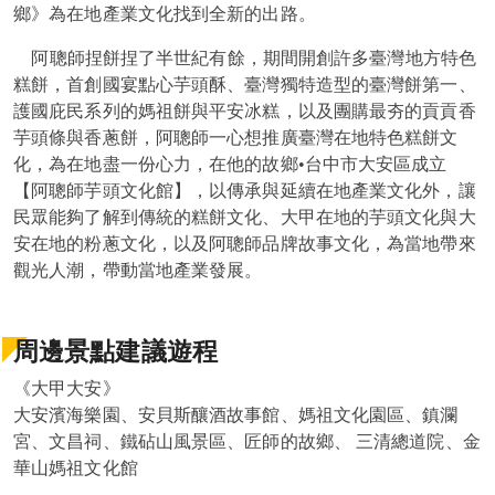
鄉》為在地產業文化找到全新的出路。
阿聰師捏餅捏了半世紀有餘，期間開創許多臺灣地方特色
糕餅，首創國宴點心芋頭酥、臺灣獨特造型的臺灣餅第一、
護國庇民系列的媽祖餅與平安冰糕，以及團購最夯的貢貢香
芋頭條與香蔥餅，阿聰師一心想推廣臺灣在地特色糕餅文
化，為在地盡一份心力，在他的故鄉•台中市大安區成立
【阿聰師芋頭文化館】，以傳承與延續在地產業文化外，讓
民眾能夠了解到傳統的糕餅文化、大甲在地的芋頭文化與大
安在地的粉蔥文化，以及阿聰師品牌故事文化，為當地帶來
觀光人潮，帶動當地產業發展。
周邊景點建議遊程
《大甲大安》
大安濱海樂園、安貝斯釀酒故事館、媽祖文化園區、鎮瀾
宮、文昌祠、鐵砧山風景區、匠師的故鄉、 三清總道院、金
華山媽祖文化館