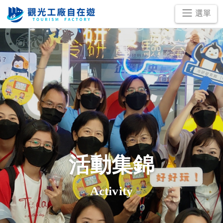
跳
選單
到
主
要
內
容
區
塊
活動集錦
Activity