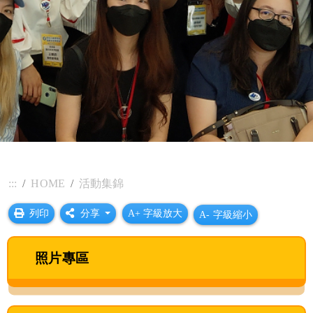
:::
HOME
活動集錦
列印
分享
A+ 字級放大
A- 字級縮小
照片專區